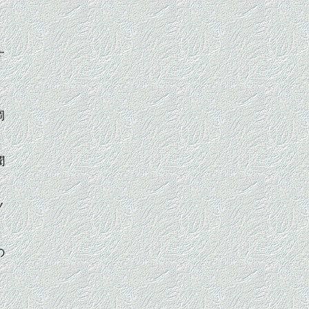
、
す
岡
聞
ノ
の