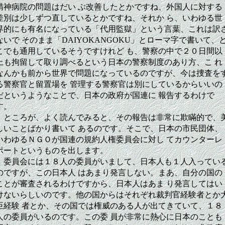
精神病院の問題はだい ぶ改善したとかですね、外国人に対する
差別は少しずつ直しているとかですね、それか ら、いわゆる世
界的にも有名になっている「代用監獄」という言葉、これは訳
ないで そのまま「DAIYOKANGOKU」とローマ字で書いて、
こでも通用しているそうですけれど も、警察の中で２０日間以
上も拘留して取り調べるという日本の警察制度のあり方、こ れ
なんかも前から世界で問題になっているのですが、今は捜査を
る警察官と留置場を 管理する警察官は別にしているからいいの
だというようなことで、日本の政府が国連に 報告するわけで
す。
ところが、よく読んでみると、その報告は非常に欺瞞的で、
しいことばかり書いて あるのです。そこで、日本の市民団体、
いわゆるＮＧＯが国連の規約人権委員会に対し てカウンターレ
ポートというものを出します。
委員会には１８人の委員がいまして、日本人も１人入ってい
のですが、この日本人 はあまり発言しない。まあ、自分の国の
ことが審査されるわけですから、日本人はあま り発言してはい
けないらしいのです。他の国からはそれぞれ裁判官経験者とか
臣経験 者とか、その国では権威のある人が出てきていて、１８
人の委員がいるのです。この委 員が非常に熱心に日本のことも