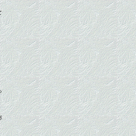
て
。
っ
形