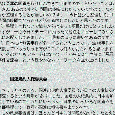
私は冤罪の問題を取り組んできていますので、言いたいことは
くさん あるのですが、問題は多岐にわたっていますので、なか
なか整理することが難しいので す。 今日は少し整理して、１
時間の時間でぴったりと話せる内容にしたいと思ったのです
が、整理しきれないで途中からは走って項目だけになってしま
ますが、一応今日のテ ーマに沿った問題点をコピーしてみなさ
んにお配りしてみました。 最初のほうに書いてあるのです
が、日本には無実事件が多すぎるということです。波 崎事件を
支援していらっしゃる方がここにも何人かおられると思います
が、その方たち とも一緒になって、今から１０年位前に「冤罪
事件交流会」という緩やかなネットワー クを立ち上げました。
国連規約人権委員会
ちょうどそのころ、国連の規約人権委員会が日本の人権状況
審査するという時期が ありました。国連の人権条約に日本も加
盟しているので、５年にいっぺん、日本のいろ いろな問題点を
全部整理して、政府が国連に報告書を出すのです。
この政府報告書は、ほとんど日本には問題がないと、たとえ