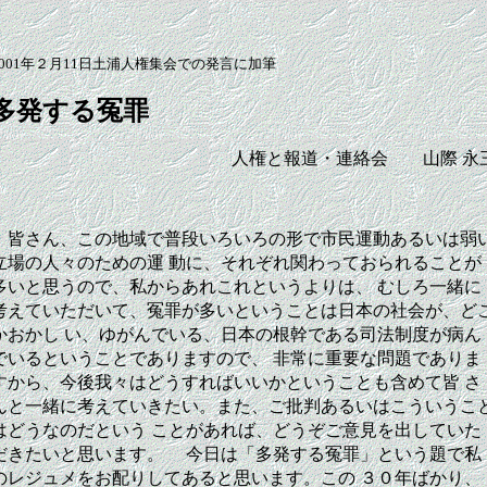
2001年２月11日土浦人権集会での発言に加筆
多発する冤罪
人権と報道・連絡会 山際 永
皆さん、この地域で普段いろいろの形で市民運動あるいは弱
立場の人々のための運 動に、それぞれ関わっておられることが
多いと思うので、私からあれこれというよりは、 むしろ一緒に
考えていただいて、冤罪が多いということは日本の社会が、ど
かおかし い、ゆがんでいる、日本の根幹である司法制度が病ん
でいるということでありますので、 非常に重要な問題でありま
すから、今後我々はどうすればいいかということも含めて皆 さ
んと一緒に考えていきたい。また、ご批判あるいはこういうこ
はどうなのだという ことがあれば、どうぞご意見を出していた
だきたいと思います。 今日は「多発する冤罪」という題で私
のレジュメをお配りしてあると思います。この ３０年ばかり、