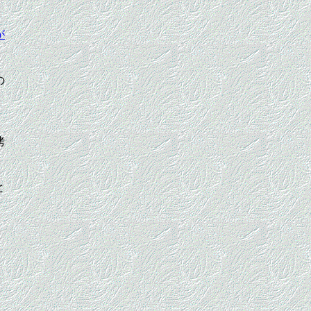
が
の
拷
と