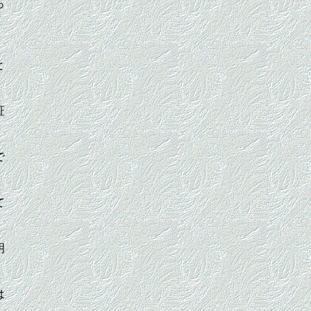
っ
と
証
で
て
明
は