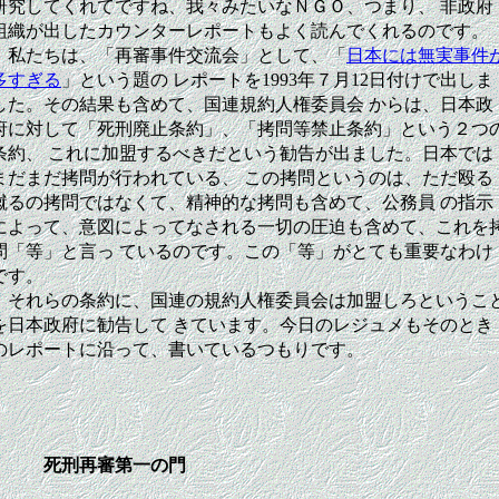
研究してくれてですね、我々みたいなＮＧＯ、つまり、 非政府
組織が出したカウンターレポートもよく読んでくれるのです。
私たちは、「再審事件交流会」として、「
日本には無実事件
多すぎる
」という題の レポートを1993年７月12日付けで出しま
した。その結果も含めて、国連規約人権委員会 からは、日本政
府に対して「死刑廃止条約」、「拷問等禁止条約」という２つ
条約、 これに加盟するべきだという勧告が出ました。日本では
まだまだ拷問が行われている、 この拷問というのは、ただ殴る
蹴るの拷問ではなくて、精神的な拷問も含めて、公務員 の指示
によって、意図によってなされる一切の圧迫も含めて、これを
問「等」と言っ ているのです。この「等」がとても重要なわけ
です。
それらの条約に、国連の規約人権委員会は加盟しろというこ
を日本政府に勧告して きています。今日のレジュメもそのとき
のレポートに沿って、書いているつもりです。
死刑再審第一の門