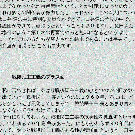
れまでなかった死刑再審無罪ということが可能 になったのか。
これは多くの関係者が努力したし、それから、この４人につい
は日弁 連の中に特別な委員会ができて、日弁連の予算の中で、
弁護団ができて、頑張ったとい うこともありますし、免田さん
の場合のように第６次の再審でやっと無罪になるという よう
に、それぞれの方たちが努力された結果であることは事実です
日弁連が頑張った ことも事実です。
戦後民主主義のプラス面
私に言わせれば、やはり戦後民主主義のひとつのいい面がや
と出てきた。戦後民主 主義というのは１９６０年ごろには、ど
ちらかといえば風化してしまって、戦後民主主 義とあまり言わ
れなくなってきたわけですね。
それに対してむしろ、戦後民主主義の欺瞞性を見直すという
で、いわゆる７０年闘 争があった。にもかかわらず８０年代に
なって、やっと戦後民主主義のある種の積極面 というか、無実