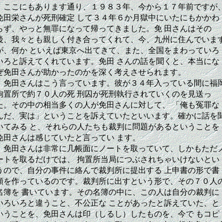
ここにもあります通り、１９８３年、今から１７年前ですが
免田栄さんが死刑確定 して３４年６か月獄中にいたにもかかわ
らず、やっと無罪になって帰ってきました。免 田さんはその
後、我々とも親しく付き合ってくれて、今、九州に住んでいま
が、何か といえば東京へ出てきて、また、全国をまわっていろ
いろと訴えてくれています。免田 さんの話を聞くと、本当にな
ぜ免田さんが助かったのかを深く考えさせられます。
免田さんはこう言っています。彼が３４年入っている間に福
拘置所で約７０人の死 刑囚が死刑執行されていくのを見送っ
た。その中の相当多くの人が免田さんに対して、 「俺も冤罪な
んだ、実は」ということを訴えていたといいます。確かに話を
いてみる と、それらの人たちも裁判に問題があるということを
免田さんは感じていたと言ってい ます。
免田さんは非常に几帳面にノートを取っていて、しかもただ
ートを取るだけでは、 拘置所当局につぶされちゃいけないとい
うので、自分の事件に絡んで裁判所に提出する 上申書の形で書
類を作っているのです。裁判所に出すという形で、その７０人
名簿を 書いています。その名簿の中に、この人は自分の裁判に
いろいろと違うこと、不公正な ことがあったと訴えていた、と
いうことを、免田さんは印（しるし）したものを、今で もコピ