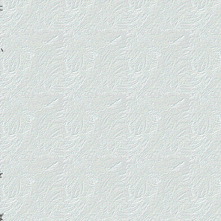
た
い
を
ば