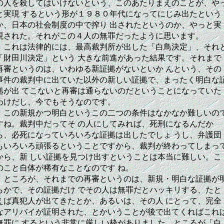
の人を殺してはいけないという、このあたりまえのことが、や
と実現 するという形が１９８０年代になってにじみ出たという
か、日本の社会制度の中で搾り 出されたというのか、やっと実
現された。それがこの４人の無罪だったように思います。
これは法律的には、最高裁判所が出した「白鳥決定」、それ
「財田川決定」という 大きな前進があった結果です。それまで
再審というのは、いわゆる新証拠がないといか んという、その
事件の裁判中に出ていた以外の新しい証拠で、まったく明白な
拠が出 てこないと再審は通らないのだということになっていた
わけだし、今でもそうなのです。
この新規かつ明白というこの二つの条件はなかなか難しいの
すね。裁判中だってそ の人にしてみれば、死刑になるんだか
ら、必死になっていろいろな証拠は出したでしょ うし、弁護団
もいろいろ頑張るということですから、裁判が終わってしまっ
から、新 しい証拠を見つけ出すということは本当に難しい。こ
のこと自体が稀有なことなのです ね。
ところが、それまでの再審というのは、新規・明白な証拠が
らかで、その証拠だけ でその人は無罪だとハッキリする、たと
えば真犯人が出てきたとか、あるいは、その人 にとって、完全
なアリバイが証明された、とかいうことが後で出てくればこれ
無罪に するという非常に厳しい枠がありました。ところが「白