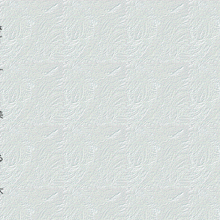
さ
ど
す
美
る
大