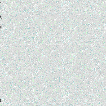
人
代
期
、
」
は