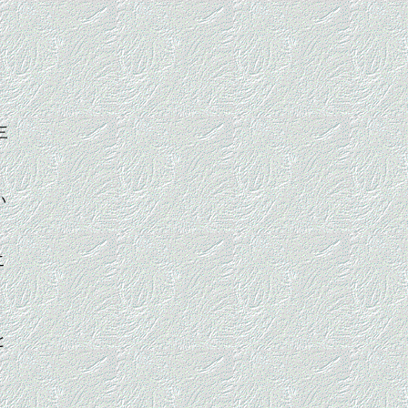
三
い
こ
と