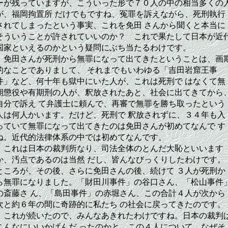
ーが残っていますが、こういった形で７０人の中の相当多くの
が、福岡拘置所 だけでもですね、冤罪を訴えながら、死刑執行
されてしまったという事実、これを免田 さんから聞くと本当に
そういうことが許されていいのか？ これで果たして日本が近
国家といえるのかという疑問にぶち当たるわけです。
免田さんが死刑から無罪になって出てきたということは、画
的なことでありまして、 それまでもいわゆる「吉田岩窟王事
件」など、何十年も獄中にいた人が、これは死刑で はなくて無
期懲役や有期刑の人が、釈放されたあと、社会に出てきてから
自分で訴え て弁護士に頼んで、再審で無罪を勝ち取ったという
人は何人かいます。だけど、死刑で 釈放されずに、３４年も入
っていて無罪になって出てきたのは免田さんが初めてなんで す
ね。近代的法律体系の中では初めてなんです。
これは日本の裁判所なり、司法全体のとんだ大恥といいます
か、汚点であるのは当然 だし、皆んなびっくりしたわけです。
ところが、その後、さらに免田さんの後、続けて ３人が死刑か
ら無罪になりました。「財田川事件」の谷口さん、「松山事件
の斎藤さ ん、「島田事件」の赤堀さん、この合計４人が次から
次と約６年の間に奇跡的に私たち の社会に戻ってきたのです。
これが続いたので、みんなあきれたわけですね。日本の裁判
こんなにいいかげんだ ったのかと。この４人について、なぜそ